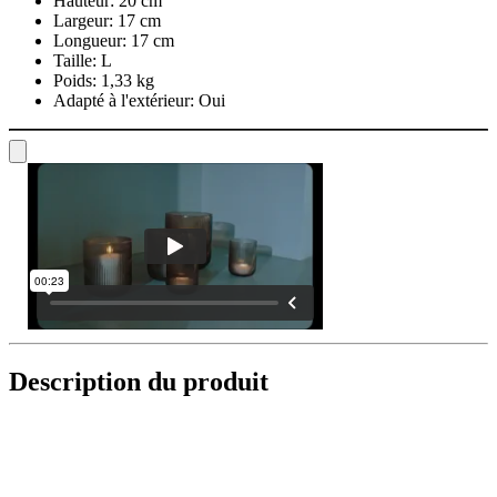
Hauteur:
20 cm
Largeur:
17 cm
Longueur:
17 cm
Taille:
L
Poids:
1,33 kg
Adapté à l'extérieur:
Oui
Description du produit