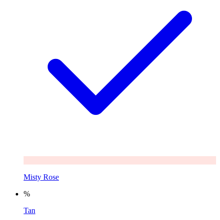
Misty Rose
%
Tan