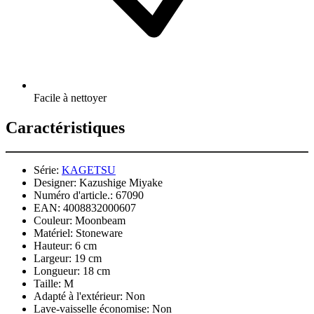
Facile à nettoyer
Caractéristiques
Série:
KAGETSU
Designer:
Kazushige Miyake
Numéro d'article.:
67090
EAN:
4008832000607
Couleur:
Moonbeam
Matériel:
Stoneware
Hauteur:
6 cm
Largeur:
19 cm
Longueur:
18 cm
Taille:
M
Adapté à l'extérieur:
Non
Lave-vaisselle économise:
Non