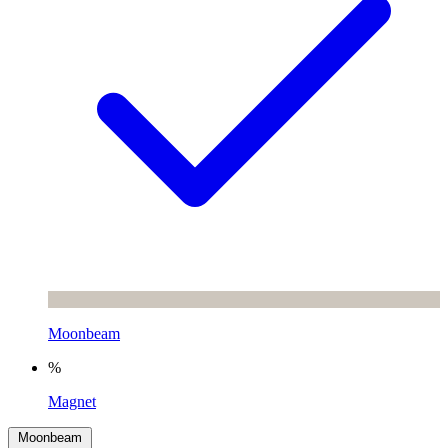
Moonbeam
%
Magnet
Moonbeam