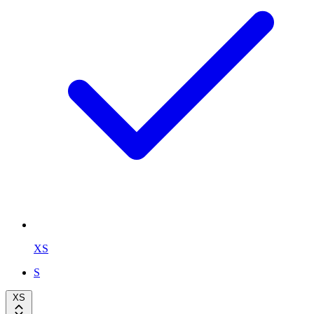
XS
S
XS