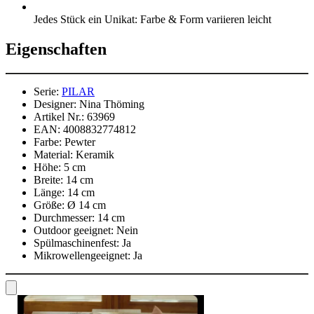
Jedes Stück ein Unikat: Farbe & Form variieren leicht
Eigenschaften
Serie:
PILAR
Designer:
Nina Thöming
Artikel Nr.:
63969
EAN:
4008832774812
Farbe:
Pewter
Material:
Keramik
Höhe:
5 cm
Breite:
14 cm
Länge:
14 cm
Größe:
Ø 14 cm
Durchmesser:
14 cm
Outdoor geeignet:
Nein
Spülmaschinenfest:
Ja
Mikrowellengeeignet:
Ja