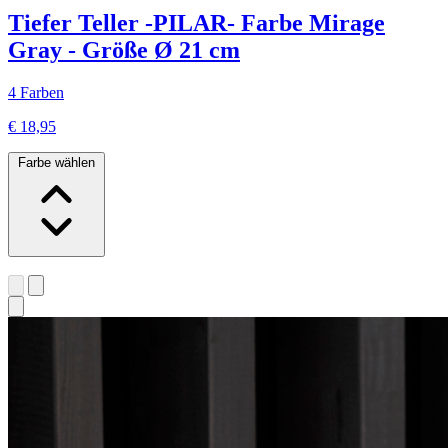
Tiefer Teller -PILAR- Farbe Mirage
Gray - Größe Ø 21 cm
4 Farben
€ 18,95
Farbe wählen