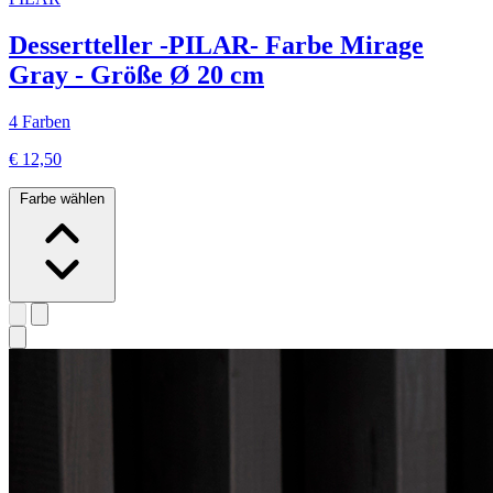
Dessertteller -PILAR- Farbe Mirage
Gray - Größe Ø 20 cm
4 Farben
€ 12,50
Farbe wählen