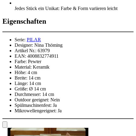
Jedes Stück ein Unikat: Farbe & Form variieren leicht
Eigenschaften
Serie:
PILAR
Designer:
Nina Thöming
Artikel Nr.:
63979
EAN:
4008832774911
Farbe:
Pewter
Material:
Keramik
Höhe:
4 cm
Breite:
14 cm
Länge:
14 cm
Größe:
Ø 14 cm
Durchmesser:
14 cm
Outdoor geeignet:
Nein
Spülmaschinenfest:
Ja
Mikrowellengeeignet:
Ja