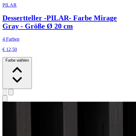
PILAR
Dessertteller -PILAR- Farbe Mirage
Gray - Größe Ø 20 cm
4 Farben
€ 12,50
Farbe wählen