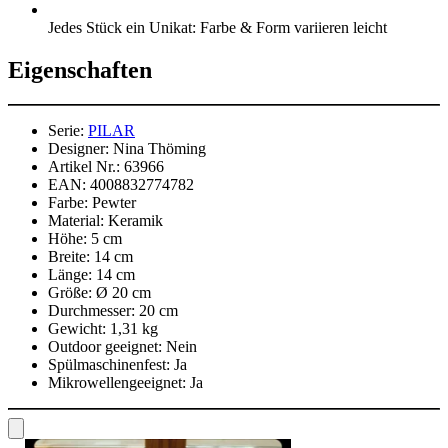
Jedes Stück ein Unikat: Farbe & Form variieren leicht
Eigenschaften
Serie:
PILAR
Designer:
Nina Thöming
Artikel Nr.:
63966
EAN:
4008832774782
Farbe:
Pewter
Material:
Keramik
Höhe:
5 cm
Breite:
14 cm
Länge:
14 cm
Größe:
Ø 20 cm
Durchmesser:
20 cm
Gewicht:
1,31 kg
Outdoor geeignet:
Nein
Spülmaschinenfest:
Ja
Mikrowellengeeignet:
Ja