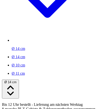
Ø 14 cm
Ø 14 cm
Ø 10 cm
Ø 11 cm
Ø 14 cm
Bis 12 Uhr bestellt
- Lieferung am nächsten Werktag
* manche PLZ-Gebiete & Zahlungsmethoden ausgenommen