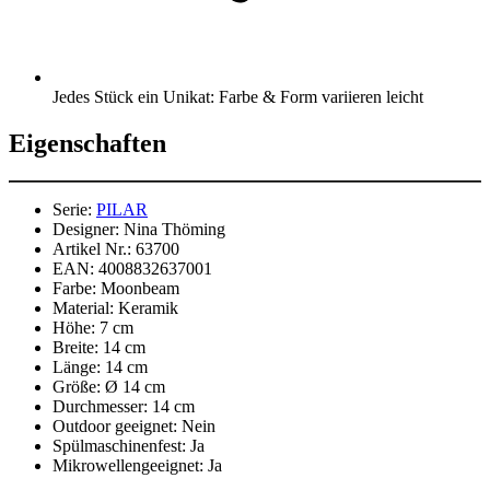
Jedes Stück ein Unikat: Farbe & Form variieren leicht
Eigenschaften
Serie:
PILAR
Designer:
Nina Thöming
Artikel Nr.:
63700
EAN:
4008832637001
Farbe:
Moonbeam
Material:
Keramik
Höhe:
7 cm
Breite:
14 cm
Länge:
14 cm
Größe:
Ø 14 cm
Durchmesser:
14 cm
Outdoor geeignet:
Nein
Spülmaschinenfest:
Ja
Mikrowellengeeignet:
Ja