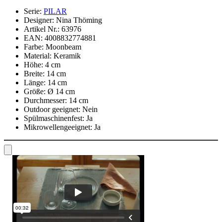
Serie:
PILAR
Designer:
Nina Thöming
Artikel Nr.:
63976
EAN:
4008832774881
Farbe:
Moonbeam
Material:
Keramik
Höhe:
4 cm
Breite:
14 cm
Länge:
14 cm
Größe:
Ø 14 cm
Durchmesser:
14 cm
Outdoor geeignet:
Nein
Spülmaschinenfest:
Ja
Mikrowellengeeignet:
Ja