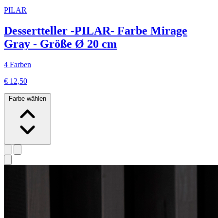
PILAR
Dessertteller -PILAR- Farbe Mirage
Gray - Größe Ø 20 cm
4 Farben
€ 12,50
Farbe wählen