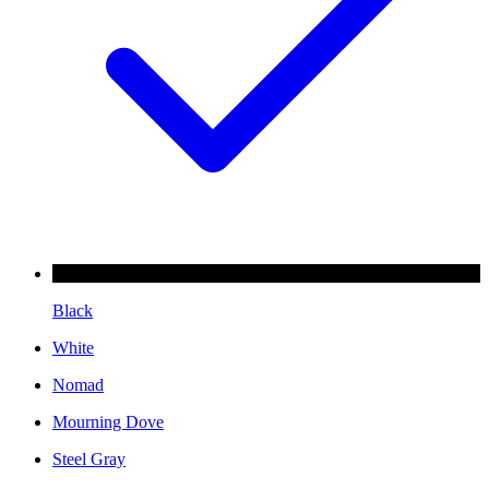
Black
White
Nomad
Mourning Dove
Steel Gray