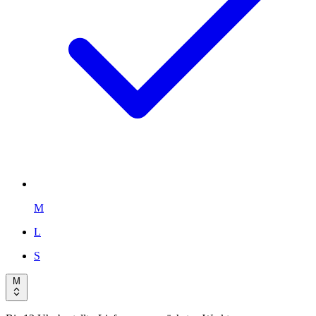
M
L
S
M