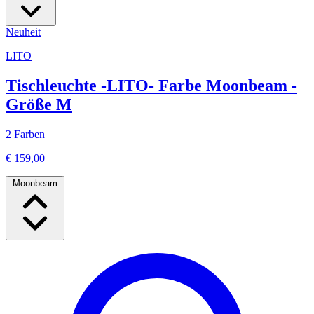
Neuheit
LITO
Tischleuchte -LITO- Farbe Moonbeam -
Größe M
2 Farben
€ 159,00
Moonbeam