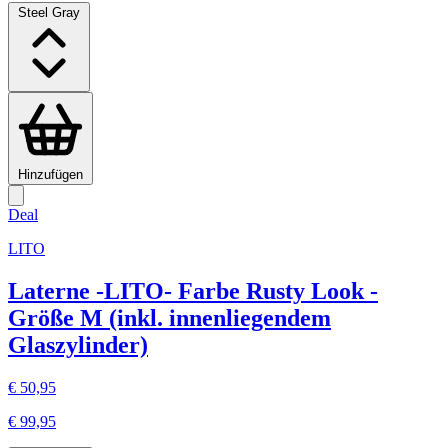
Steel Gray
Hinzufügen
Deal
LITO
Laterne -LITO- Farbe Rusty Look -
Größe M (inkl. innenliegendem
Glaszylinder)
€ 50,95
€ 99,95