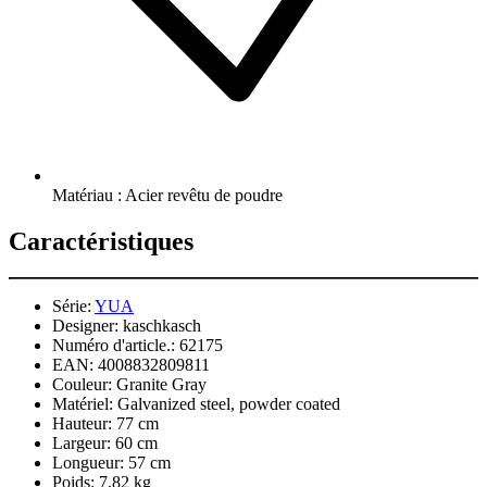
Matériau : Acier revêtu de poudre
Caractéristiques
Série:
YUA
Designer:
kaschkasch
Numéro d'article.:
62175
EAN:
4008832809811
Couleur:
Granite Gray
Matériel:
Galvanized steel, powder coated
Hauteur:
77 cm
Largeur:
60 cm
Longueur:
57 cm
Poids:
7,82 kg