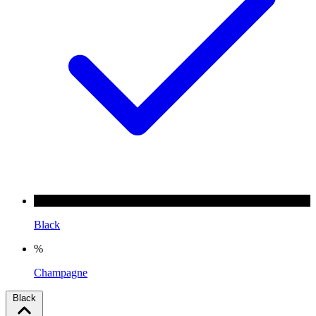
Black
%
Champagne
Black