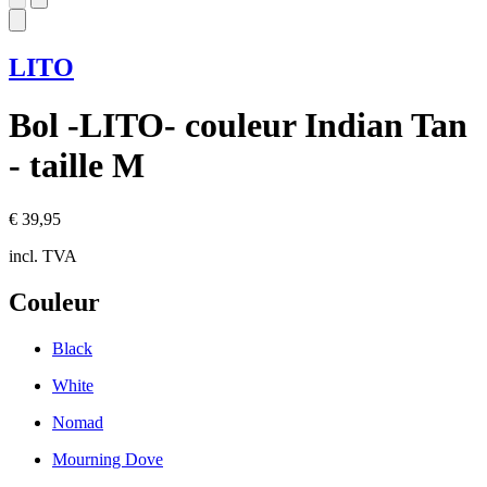
LITO
Bol -LITO- couleur Indian Tan
- taille M
€ 39,95
incl. TVA
Couleur
Black
White
Nomad
Mourning Dove