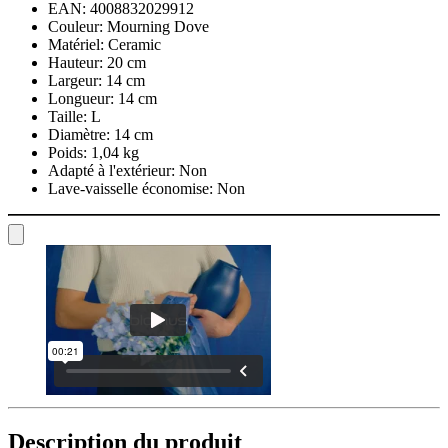
EAN:
4008832029912
Couleur:
Mourning Dove
Matériel:
Ceramic
Hauteur:
20 cm
Largeur:
14 cm
Longueur:
14 cm
Taille:
L
Diamètre:
14 cm
Poids:
1,04 kg
Adapté à l'extérieur:
Non
Lave-vaisselle économise:
Non
Description du produit