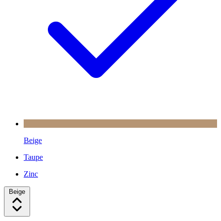
Beige
Taupe
Zinc
Beige