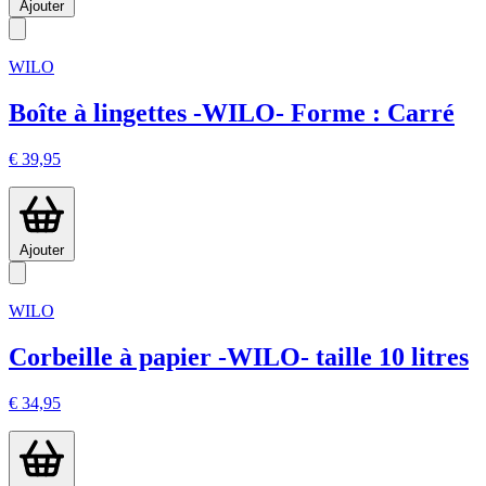
Ajouter
WILO
Boîte à lingettes -WILO- Forme : Carré
€ 39,95
Ajouter
WILO
Corbeille à papier -WILO- taille 10 litres
€ 34,95