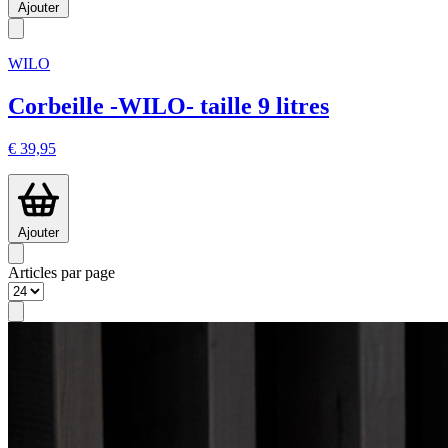
Ajouter
WILO
Corbeille -WILO- taille 9 litres
€ 39,95
Ajouter
Articles par page