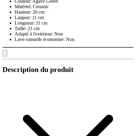
Couleur:
Agave Green
Matériel:
Ceramic
Hauteur:
20 cm
Largeur:
11 cm
Longueur:
11 cm
Taille:
21 cm
Adapté à l'extérieur:
Non
Lave-vaisselle économise:
Non
Description du produit