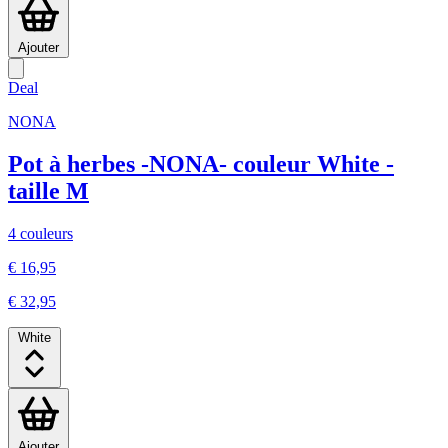
Ajouter
Deal
NONA
Pot à herbes -NONA- couleur White -
taille M
4 couleurs
€ 16,95
€ 32,95
White
Ajouter