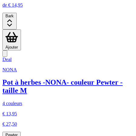
de € 14,95
Bark
Ajouter
Deal
NONA
Pot à herbes -NONA- couleur Pewter -
taille M
4 couleurs
€ 13,95
€ 27,50
Pewter