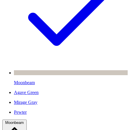
Moonbeam
Agave Green
Mirage Gray
Pewter
Moonbeam