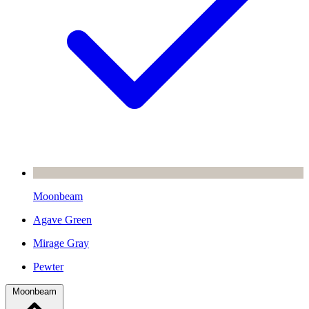
Moonbeam
Agave Green
Mirage Gray
Pewter
Moonbeam