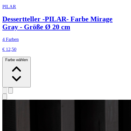
PILAR
Dessertteller -PILAR- Farbe Mirage
Gray - Größe Ø 20 cm
4 Farben
€ 12,50
Farbe wählen