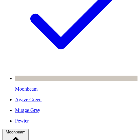
Moonbeam
Agave Green
Mirage Gray
Pewter
Moonbeam