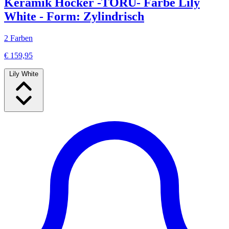
Keramik Hocker -TORU- Farbe Lily
White - Form: Zylindrisch
2 Farben
€ 159,95
Lily White