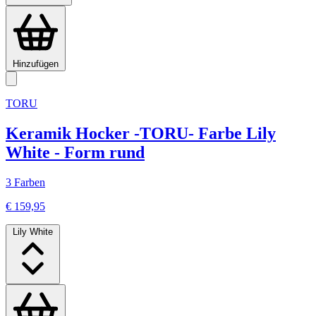
Hinzufügen
TORU
Keramik Hocker -TORU- Farbe Lily
White - Form rund
3 Farben
€ 159,95
Lily White