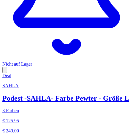
Nicht auf Lager
Deal
SAHLA
Podest -SAHLA- Farbe Pewter - Größe L
3 Farben
€ 125,95
€ 249,00