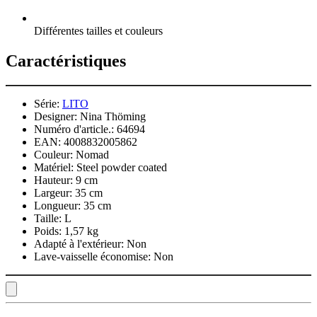
Différentes tailles et couleurs
Caractéristiques
Série:
LITO
Designer:
Nina Thöming
Numéro d'article.:
64694
EAN:
4008832005862
Couleur:
Nomad
Matériel:
Steel powder coated
Hauteur:
9 cm
Largeur:
35 cm
Longueur:
35 cm
Taille:
L
Poids:
1,57 kg
Adapté à l'extérieur:
Non
Lave-vaisselle économise:
Non