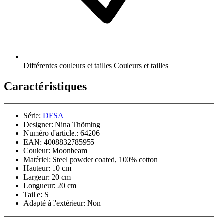
Différentes couleurs et tailles Couleurs et tailles
Caractéristiques
Série:
DESA
Designer:
Nina Thöming
Numéro d'article.:
64206
EAN:
4008832785955
Couleur:
Moonbeam
Matériel:
Steel powder coated, 100% cotton
Hauteur:
10 cm
Largeur:
20 cm
Longueur:
20 cm
Taille:
S
Adapté à l'extérieur:
Non