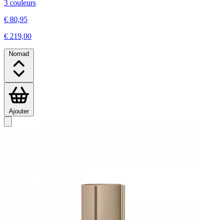
3 couleurs
€ 80,95
€ 219,00
Nomad
Ajouter