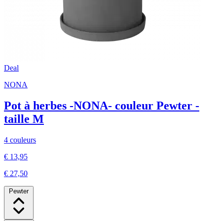
Deal
NONA
Pot à herbes -NONA- couleur Pewter -
taille M
4 couleurs
€ 13,95
€ 27,50
Pewter