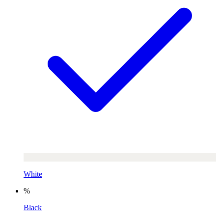
White
%
Black