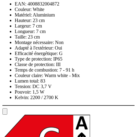
EAN:
4008832004872
Couleur:
White
Matériel:
Aluminium
Hauteur:
23 cm
Largeur:
7 cm
Longueur:
7 cm
Taille:
23 cm
Montage nécessaire:
Non
Adapté à l'extérieur:
Oui
Efficacité énergétique:
G
Type de protection:
IP65
Classe de protection:
III
Temps de combustion:
7 - 91 h
Couleur claire:
Warm white - Mix
Lumen total:
83
Tension:
DC 3,7 V
Pouvoir:
1,5 W
Kelvin:
2200 / 2700 K