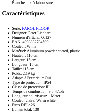
Étanche aux éclaboussures
Caractéristiques
Série:
FAROL FLOOR
Designer:
Peter Lienhart
Numéro d'article.:
66127
EAN:
4008832784590
Couleur:
White
Matériel:
Aluminum powder coated, plastic
Hauteur:
116 cm
Largeur:
15 cm
Longueur:
15 cm
Taille:
115 cm
Poids:
2,19 kg
Adapté à l'extérieur:
Oui
Type de protection:
IP54
Classe de protection:
III
Temps de combustion:
9,5-47,5h
Longueur nourrisseur:
1 Meter
Couleur claire:
Warm white
Fires DEL:
26
Lumen total:
130