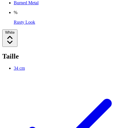
Burned Metal
%
Rusty Look
White
Taille
34 cm