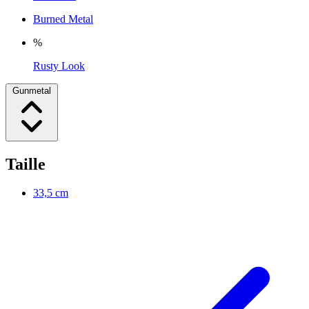
Burned Metal
%
Rusty Look
Gunmetal
Taille
33,5 cm