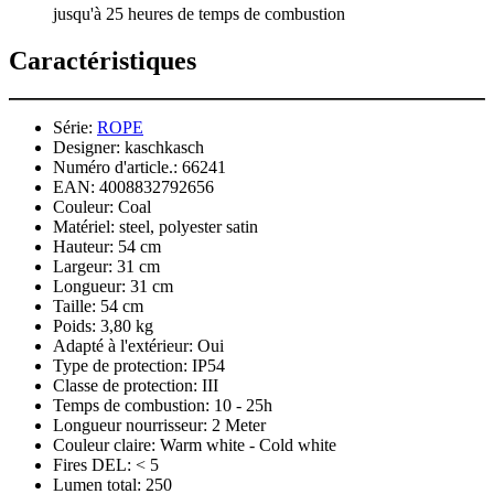
jusqu'à 25 heures de temps de combustion
Caractéristiques
Série:
ROPE
Designer:
kaschkasch
Numéro d'article.:
66241
EAN:
4008832792656
Couleur:
Coal
Matériel:
steel, polyester satin
Hauteur:
54 cm
Largeur:
31 cm
Longueur:
31 cm
Taille:
54 cm
Poids:
3,80 kg
Adapté à l'extérieur:
Oui
Type de protection:
IP54
Classe de protection:
III
Temps de combustion:
10 - 25h
Longueur nourrisseur:
2 Meter
Couleur claire:
Warm white - Cold white
Fires DEL:
< 5
Lumen total:
250