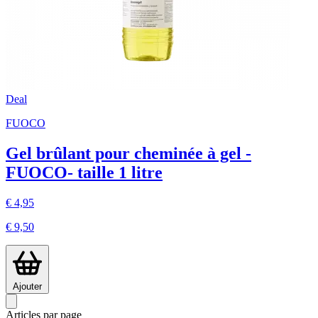
Deal
FUOCO
Gel brûlant pour cheminée à gel -
FUOCO- taille 1 litre
€ 4,95
€ 9,50
Ajouter
Articles par page