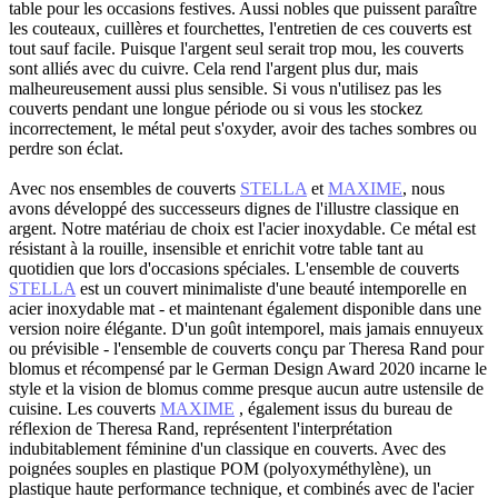
table pour les occasions festives. Aussi nobles que puissent paraître
les couteaux, cuillères et fourchettes, l'entretien de ces couverts est
tout sauf facile. Puisque l'argent seul serait trop mou, les couverts
sont alliés avec du cuivre. Cela rend l'argent plus dur, mais
malheureusement aussi plus sensible. Si vous n'utilisez pas les
couverts pendant une longue période ou si vous les stockez
incorrectement, le métal peut s'oxyder, avoir des taches sombres ou
perdre son éclat.
Avec nos ensembles de couverts
STELLA
et
MAXIME
, nous
avons développé des successeurs dignes de l'illustre classique en
argent. Notre matériau de choix est l'acier inoxydable. Ce métal est
résistant à la rouille, insensible et enrichit votre table tant au
quotidien que lors d'occasions spéciales. L'ensemble de couverts
STELLA
est un couvert minimaliste d'une beauté intemporelle en
acier inoxydable mat - et maintenant également disponible dans une
version noire élégante. D'un goût intemporel, mais jamais ennuyeux
ou prévisible - l'ensemble de couverts conçu par Theresa Rand pour
blomus et récompensé par le German Design Award 2020 incarne le
style et la vision de blomus comme presque aucun autre ustensile de
cuisine. Les couverts
MAXIME
, également issus du bureau de
réflexion de Theresa Rand, représentent l'interprétation
indubitablement féminine d'un classique en couverts. Avec des
poignées souples en plastique POM (polyoxyméthylène), un
plastique haute performance technique, et combinés avec de l'acier