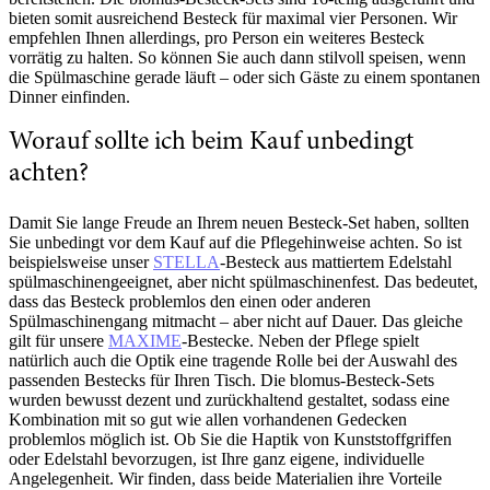
bieten somit ausreichend Besteck für maximal vier Personen. Wir
empfehlen Ihnen allerdings, pro Person ein weiteres Besteck
vorrätig zu halten. So können Sie auch dann stilvoll speisen, wenn
die Spülmaschine gerade läuft – oder sich Gäste zu einem spontanen
Dinner einfinden.
Worauf sollte ich beim Kauf unbedingt
achten?
Damit Sie lange Freude an Ihrem neuen Besteck-Set haben, sollten
Sie unbedingt vor dem Kauf auf die Pflegehinweise achten. So ist
beispielsweise unser
STELLA
-Besteck aus mattiertem Edelstahl
spülmaschinengeeignet, aber nicht spülmaschinenfest. Das bedeutet,
dass das Besteck problemlos den einen oder anderen
Spülmaschinengang mitmacht – aber nicht auf Dauer. Das gleiche
gilt für unsere
MAXIME
-Bestecke. Neben der Pflege spielt
natürlich auch die Optik eine tragende Rolle bei der Auswahl des
passenden Bestecks für Ihren Tisch. Die blomus-Besteck-Sets
wurden bewusst dezent und zurückhaltend gestaltet, sodass eine
Kombination mit so gut wie allen vorhandenen Gedecken
problemlos möglich ist. Ob Sie die Haptik von Kunststoffgriffen
oder Edelstahl bevorzugen, ist Ihre ganz eigene, individuelle
Angelegenheit. Wir finden, dass beide Materialien ihre Vorteile