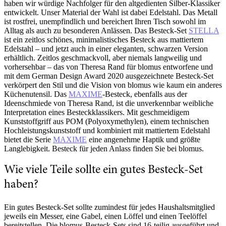
haben wir würdige Nachfolger für den altgedienten Silber-Klassiker
entwickelt. Unser Material der Wahl ist dabei Edelstahl. Das Metall
ist rostfrei, unempfindlich und bereichert Ihren Tisch sowohl im
Alltag als auch zu besonderen Anlässen. Das Besteck-Set
STELLA
ist ein zeitlos schönes, minimalistisches Besteck aus mattiertem
Edelstahl – und jetzt auch in einer eleganten, schwarzen Version
erhältlich. Zeitlos geschmackvoll, aber niemals langweilig und
vorhersehbar – das von Theresa Rand für blomus entworfene und
mit dem German Design Award 2020 ausgezeichnete Besteck-Set
verkörpert den Stil und die Vision von blomus wie kaum ein anderes
Küchenutensil. Das
MAXIME
-Besteck, ebenfalls aus der
Ideenschmiede von Theresa Rand, ist die unverkennbar weibliche
Interpretation eines Besteckklassikers. Mit geschmeidigem
Kunststoffgriff aus POM (Polyoxymethylen), einem technischen
Hochleistungskunststoff und kombiniert mit mattiertem Edelstahl
bietet die Serie
MAXIME
eine angenehme Haptik und größte
Langlebigkeit. Besteck für jeden Anlass finden Sie bei blomus.
Wie viele Teile sollte ein gutes Besteck-Set
haben?
Ein gutes Besteck-Set sollte zumindest für jedes Haushaltsmitglied
jeweils ein Messer, eine Gabel, einen Löffel und einen Teelöffel
bereitstellen. Die blomus-Besteck-Sets sind 16-teilig ausgeführt und