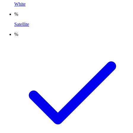
White
%
Satellite
%