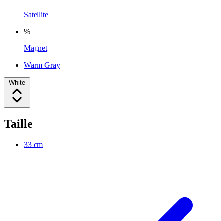
Satellite
%
Magnet
Warm Gray
White
Taille
33 cm