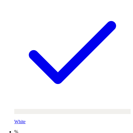
White
%