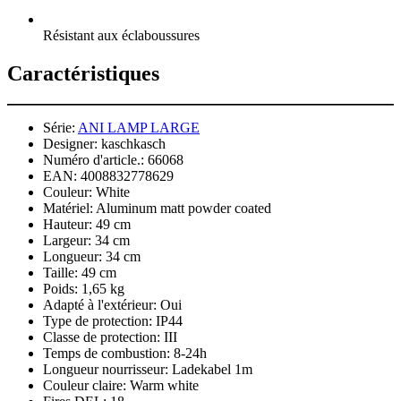
Résistant aux éclaboussures
Caractéristiques
Série:
ANI LAMP LARGE
Designer:
kaschkasch
Numéro d'article.:
66068
EAN:
4008832778629
Couleur:
White
Matériel:
Aluminum matt powder coated
Hauteur:
49 cm
Largeur:
34 cm
Longueur:
34 cm
Taille:
49 cm
Poids:
1,65 kg
Adapté à l'extérieur:
Oui
Type de protection:
IP44
Classe de protection:
III
Temps de combustion:
8-24h
Longueur nourrisseur:
Ladekabel 1m
Couleur claire:
Warm white