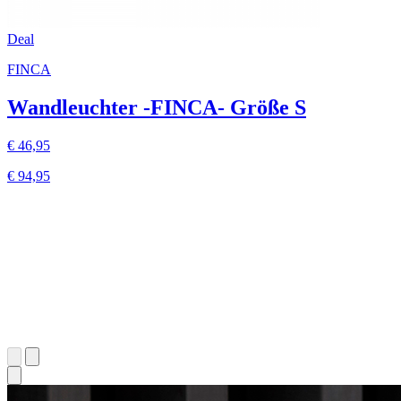
Deal
FINCA
Wandleuchter -FINCA- Größe S
€ 46,95
€ 94,95