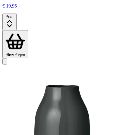
€ 19,95
Peat
Hinzufügen