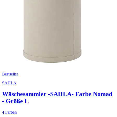
Bestseller
SAHLA
Wäschesammler -SAHLA- Farbe Nomad
- Größe L
4 Farben