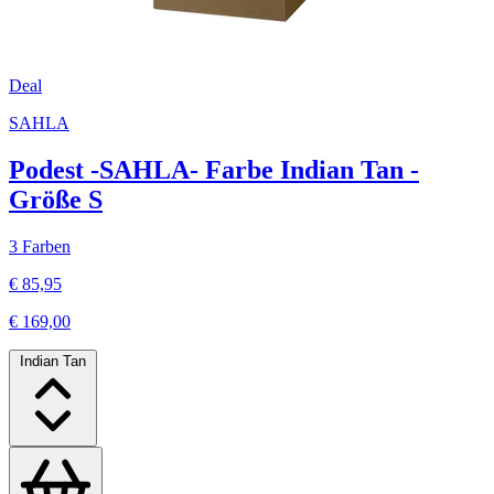
Deal
SAHLA
Podest -SAHLA- Farbe Indian Tan -
Größe S
3 Farben
€ 85,95
€ 169,00
Indian Tan