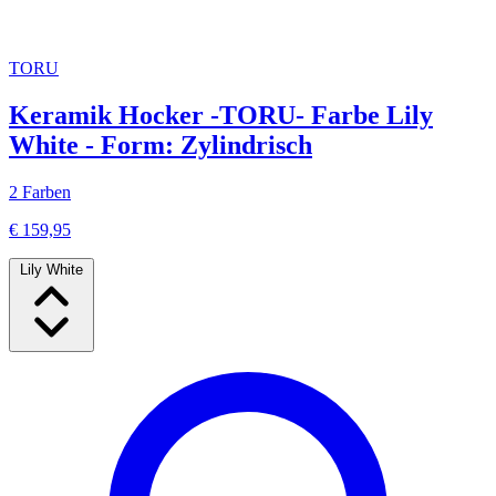
TORU
Keramik Hocker -TORU- Farbe Lily
White - Form: Zylindrisch
2 Farben
€ 159,95
Lily White