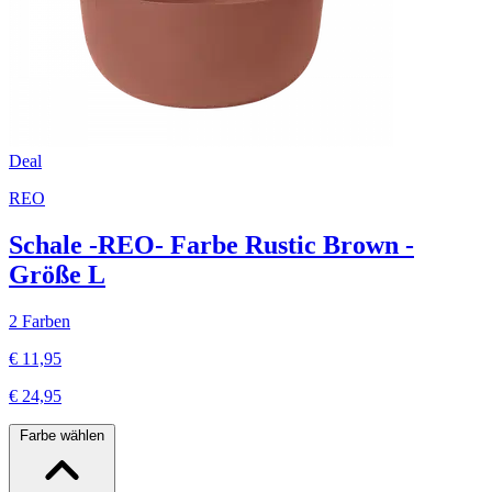
Deal
REO
Schale -REO- Farbe Rustic Brown -
Größe L
2 Farben
€ 11,95
€ 24,95
Farbe wählen