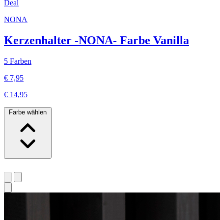
Deal
NONA
Kerzenhalter -NONA- Farbe Vanilla
5 Farben
€ 7,95
€ 14,95
Farbe wählen