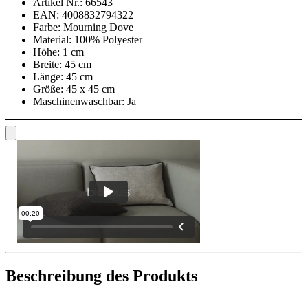
Artikel Nr.:
66543
EAN:
4008832794322
Farbe:
Mourning Dove
Material:
100% Polyester
Höhe:
1 cm
Breite:
45 cm
Länge:
45 cm
Größe:
45 x 45 cm
Maschinenwaschbar:
Ja
Beschreibung des Produkts