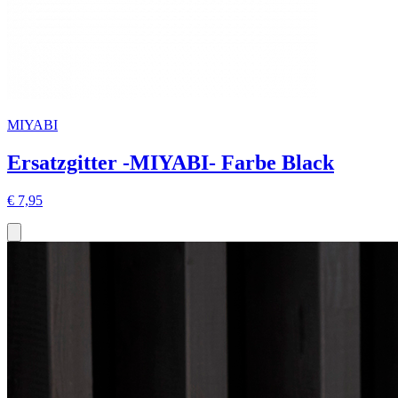
MIYABI
Ersatzgitter -MIYABI- Farbe Black
€ 7,95