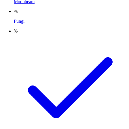
Moonbeam
%
Fungi
%