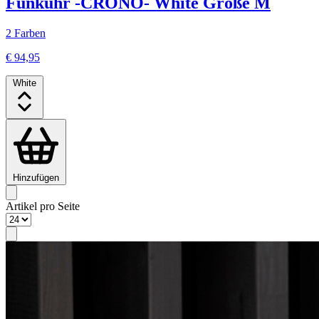
Funkuhr -CRONO- White Größe M
2 Farben
€ 94,95
White
Hinzufügen
Artikel pro Seite