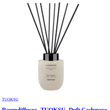
TUOKSU
Raumdiffusor -TUOKSU- Duft Cashmere