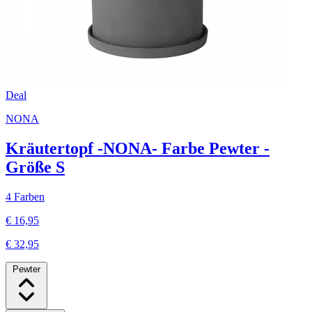
Deal
NONA
Kräutertopf -NONA- Farbe Pewter -
Größe S
4 Farben
€ 16,95
€ 32,95
Pewter