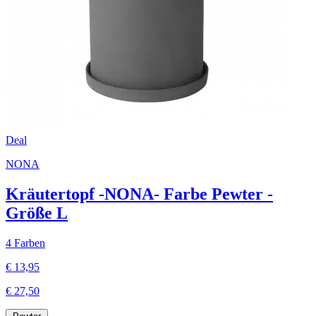
Deal
NONA
Kräutertopf -NONA- Farbe Pewter -
Größe L
4 Farben
€ 13,95
€ 27,50