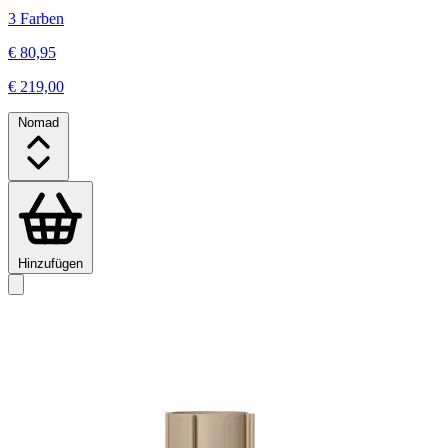
3 Farben
€ 80,95
€ 219,00
Nomad
Hinzufügen