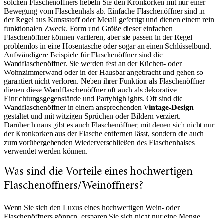
solchen Flaschenöffners hebeln Sie den Kronkorken mit nur einer
Bewegung vom Flaschenhals ab. Einfache Flaschenöffner sind in
der Regel aus Kunststoff oder Metall gefertigt und dienen einem rein
funktionalen Zweck. Form und Größe dieser einfachen
Flaschenöffner können variieren, aber sie passen in der Regel
problemlos in eine Hosentasche oder sogar an einen Schlüsselbund.
Aufwändigere Beispiele für Flaschenöffner sind die
Wandflaschenöffner. Sie werden fest an der Küchen- oder
Wohnzimmerwand oder in der Hausbar angebracht und gehen so
garantiert nicht verloren. Neben ihrer Funktion als Flaschenöffner
dienen diese Wandflaschenöffner oft auch als dekorative
Einrichtungsgegenstände und Partyhighlights. Oft sind die
Wandflaschenöffner in einem ansprechenden
Vintage-Design
gestaltet und mit witzigen Sprüchen oder Bildern verziert.
Darüber hinaus gibt es auch Flaschenöffner, mit denen sich nicht nur
der Kronkorken aus der Flasche entfernen lässt, sondern die auch
zum vorübergehenden Wiederverschließen des Flaschenhalses
verwendet werden können.
Was sind die Vorteile eines hochwertigen
Flaschenöffners/Weinöffners?
Wenn Sie sich den Luxus eines hochwertigen Wein- oder
Flaschenöffners gönnen, ersparen Sie sich nicht nur eine Menge