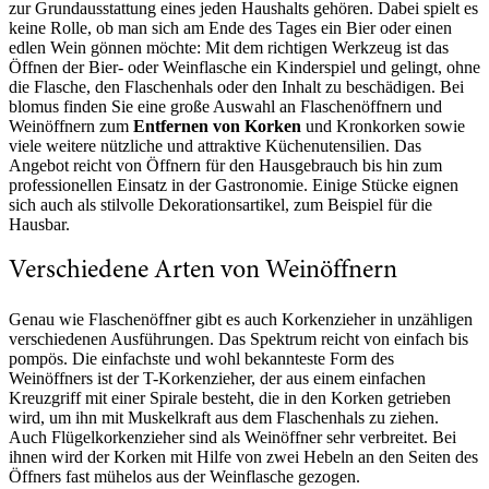
zur Grundausstattung eines jeden Haushalts gehören. Dabei spielt es
keine Rolle, ob man sich am Ende des Tages ein Bier oder einen
edlen Wein gönnen möchte: Mit dem richtigen Werkzeug ist das
Öffnen der Bier- oder Weinflasche ein Kinderspiel und gelingt, ohne
die Flasche, den Flaschenhals oder den Inhalt zu beschädigen. Bei
blomus finden Sie eine große Auswahl an Flaschenöffnern und
Weinöffnern zum
Entfernen von Korken
und Kronkorken sowie
viele weitere nützliche und attraktive Küchenutensilien. Das
Angebot reicht von Öffnern für den Hausgebrauch bis hin zum
professionellen Einsatz in der Gastronomie. Einige Stücke eignen
sich auch als stilvolle Dekorationsartikel, zum Beispiel für die
Hausbar.
Verschiedene Arten von Weinöffnern
Genau wie Flaschenöffner gibt es auch Korkenzieher in unzähligen
verschiedenen Ausführungen. Das Spektrum reicht von einfach bis
pompös. Die einfachste und wohl bekannteste Form des
Weinöffners ist der T-Korkenzieher, der aus einem einfachen
Kreuzgriff mit einer Spirale besteht, die in den Korken getrieben
wird, um ihn mit Muskelkraft aus dem Flaschenhals zu ziehen.
Auch Flügelkorkenzieher sind als Weinöffner sehr verbreitet. Bei
ihnen wird der Korken mit Hilfe von zwei Hebeln an den Seiten des
Öffners fast mühelos aus der Weinflasche gezogen.